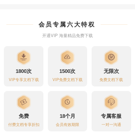
米*儿
刚刚
开通了会员 优惠了30元
会员专属六大特权
丿*华
刚刚
开通了会员 优惠了30元
开通VIP 海量精品免费下载
Y******7
刚刚
开通了会员 优惠了30元
m**********1
刚刚
开通了大会员 优惠了260元
1800
次
1500
次
无限
次
VIP专享文档下载
VIP免费文档下载
免费文档下载
p***l
刚刚
开通了会员 优惠了30元
普**户
刚刚
开通了会员 优惠了30元
_**月
刚刚
开通了会员 优惠了30元
免费
18
个月
专属客服
付费文档专享折扣
会员有效期限
一对一沟通
科******用
刚刚
开通了大会员 优惠了260元