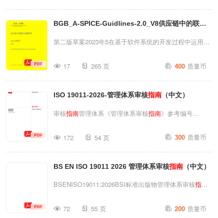
提升。在中国，“双碳”目标的提出将碳达峰、碳中和纳入
04-20发布2023-04-20实施中国医疗器械行业协会发布
生态文明建设整体布局，企业对环境管理的重视程度达到
BGB_A-SPICE-Guidlines-2.0_V8供应链中的联合
T/CAMDI106—2023I目次前
前所未有的高度。2024年以来，多个省份相继出台政
言.................................................................................
质量管理-汽车SPICE
指南
（中文）
第二版草案2023年5在基于软件系统的开发过程中运用汽
策，将环境管理...
引言.................................................
车Spice进行过程供应链中的联合JC汽车SPICE
指南
评估
质量币
17
265 页
400
月在基于软件系统的开发过程中运用AutomotiveSpice进
行过程评汽车SPICE
指南
估第二版草案2023年5月
ISO 19011-2026-管理体系审核
指南
（中文）
VerbandderAutomobilindustrieeVVDA德国汽车工业协会
（VDA）Automotivespice是德国汽车工业协会
审核
指南
管理体系《管理体系审核
指南
》参考编号
（VerbandderAutomobilindustrieeVVDA）的注册商标。1
ISO19011:2026（中文版）国际标准ISO19011第四版，
质量币
非约束性VDA标准建议德国汽车工业协会（VDA）建议其
172
54 页
300
2026年5月◎ISO2026ISO19011:2026（中文版）受版权
会员在实施和维护质量管理体系时采用以下标准。免责条
保护的文档@ISO2026版权所有。除非另有明确规定或实
款本VDA手册为通用性推荐文件使用者均有责...
BS EN ISO 19011 2026 管理体系审核
指南
（中文）
施过程中确有需要，未经事先书面许可，不得以任何形式
（包括电子或机械方式、复印、发布于互联网或内联网
BSENISO19011:2026BSI标准出版物管理体系审核
指南
等）复制或使用本出版物的任何部分。许可申请可发送至
BSENISO19011:2026英国标准国家序言本英国标准是
质量币
以下地址联系ISO，或联系请求方所在国的ISO成员国机
72
55 页
200
ENISO19011:2026在英国的实施版本，与