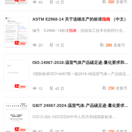
质量币
则
40
12 页
260
无菌屏障系统和医疗器械加速老化的标准
指南
1.1Inprinciple,premises,systems,utilitiesandequipmentshou
ThisstandardisissuedunderthefixeddesignationF1980;thenumb
ASTM E2968-14 关于连续生产的标准
指南
（中文）
编号：E2968−14标准
指南
：连续加工技术在制药行业的
应用1本标准采用固定编号E2968发布；紧随编号后的数
质量币
20
15 页
280
字表示其首次颁布年份（如为修订版则为最近一次修订年
份）；括号内的数字表示最近一次重新批准年份；上标
ISO-14067-2018-温室气体产品碳足迹-量化要求和
指
ε（ε）表示自上次修订或重新批准以来的编辑变更。1.范
围1.1本
指南
介绍了关键概念与原则，旨在协助合理选
南
1国际标准ISO14067第一版2018.08温室气体—产品碳足迹
择、开发及运行用于药品生产的连续加工技术。1.2特别
—量化要求和
指南
标准号ISO14067：2018(E)1目录前
质量币
注重发展并应用能够区分连续生产与传统批次生产的相应
12
43 页
150
言..................................................................................
科学认知及工程原理。1.3本
指南
中阐述的大部分基础概
引
念与原理（例如工艺动力学与过程控制）均可同时应用于
GB/T 24067-2024-温室气体-产品碳足迹-量化要求和
言................................................................................
原料药（DS）和药品（DP）生产工艺。但需明确的是：
指南
ICS13.020.10CCSZ00中华人民共和国国家标准
原料药生产更侧重于流体相中的化学...
GB/T24067—2024温室气体产品碳足迹量化要求和
指南
质量币
62
55 页
150