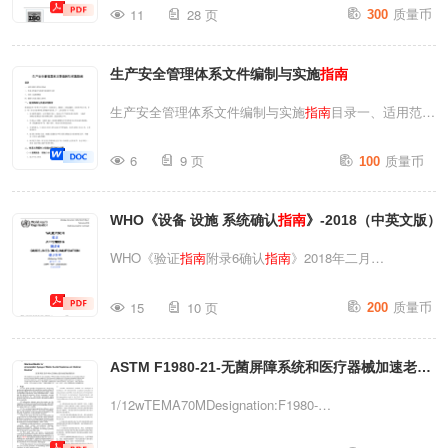
质量币
11
28 页
300
GuidanceIS0/TS37008:2023◎ISO2023I目次前
言.................................................................................
生产安全管理体系文件编制与实施
指南
引言..............................
生产安全管理体系文件编制与实施
指南
目录一、适用范围
与典型应用场景二、体系文件编制与实施全流程操作步骤
质量币
6
9 页
100
三、常用工具表格模板四、编制与实施关键注意事项一、
适用范围与典型应用场景本
指南
适用于各类生产经营单位
WHO《设备 设施 系统确认
指南
》-2018（中英文版）
（如制造业、建筑业、交通运输业、危险化学品行业、矿
山等）的安全管理体系文件编制与实施工作，尤其适用于
WHO《验证
指南
附录6确认
指南
》2018年二月
以下场景：1.安全标准化建设：企业需建立符合《企业安
1/10VALIDATION验证APPENDIX6附录
质量币
全生产标准化基本规范》(GB/T33000)要求的安全管理体
15
10 页
200
6GUIDELINESONQUALIFICATION确认
指南
系文件，通过标准化评审。2.体系认证/换版：为获取
(February2018)2018年二月DRAFTFORCOMMENTS征求
ISO45001职业健康安全管理体系认证或完成体系换版，
ASTM F1980-21-无菌屏障系统和医疗器械加速老化
意见稿
需系统编制管理手册、程序文件、作业指导书等层级文
WorkingdocumentQAS/16.673/Rev.1February2018Draf
的标准
指南
--中英对照
1/12wTEMA70MDesignation:F1980-
件。3.合规性整改：针对监管部门检...
证
指南
附录6确认
指南
》2018年二月2/101.PRINCIPLE原
21StandardGuideforAcceleratedAgingofSterileBarrierSys