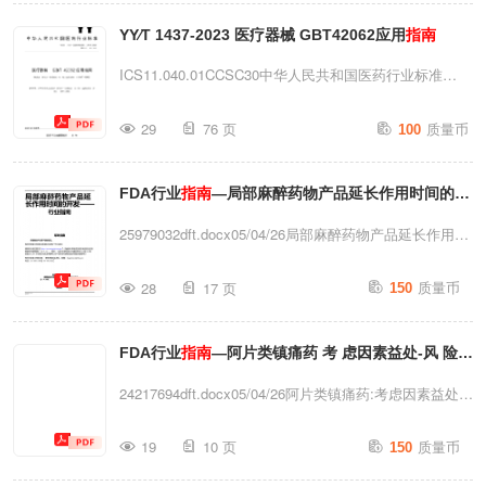
言.................................................................................
药上市进程。本
指南
适用于创新药和改良型新药，包括化
YY∕T 1437-2023 医疗器械 GBT42062应用
指南
背景介绍..........................
学药品和治疗用生物制品（细胞和基因治疗产品除外）。
ICS11.040.01CCSC30中华人民共和国医药行业标准
二、咨询与沟通交流如果申请人在研发及申请临床试...
YY/T1437—2023/ISO/TR24971:2020代替YY/T1437—
质量币
29
76 页
100
2016医疗器械GB/T42062应用
指南
Medicaldevices—
GuidanceontheapplicationofGB/T42062(ISO/TR24971:2020
FDA行业
指南
—局部麻醉药物产品延长作用时间的开
—GuidanceontheapplicationofISO14971,IDT)国家药品监
督管理2023-06-20发布局发布2024-07-01实施IYY/T1437—
发
25979032dft.docx05/04/26局部麻醉药物产品延长作用时
2023/ISO/TR24971:2020目次前言..................
间的开发——行业
指南
草案
指南
本
指南
文件仅用于征求意
质量币
28
17 页
150
见。有关本草案文件的意见和建议应按如下方式提交：请
将电子意见提交至https://www.regulations.govŌ书面意见
FDA行业
指南
—阿片类镇痛药 考 虑因素益处-风 险
请寄送至美国食品药品监督管理局档案管理处（HFA-
305），地址：马里兰州罗克维尔市费舍斯巷5630号1061
评 估框架指导方针
24217694dft.docx05/04/26阿片类镇痛药:考虑因素益处-
室，邮编20852Ō所有意见均应注明联邦公报中发布的可
风险评估框架指导方针用于行业草案
指南
本
指南
文件仅用
质量币
获取通知所列的档案编号Ō有关本草案文件的问题，请联
19
10 页
150
于征求意见。有关本草案文件的意见和建议应按如下方式
系药品信息处，邮箱：druginfo@fda.hhs.gov；电话：
提交：请将电子意见提交至https://www.regulations.govŌ