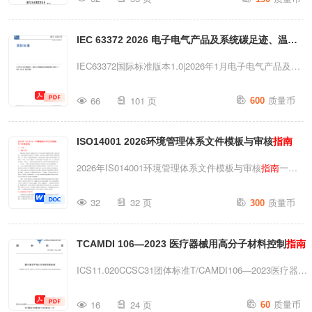
Greenhousegases—Carbonfootprintofproducts—
Requirementsandguidelinesforquantification(ISO14067:2
IEC 63372 2026 电子电气产品及系统碳足迹、温室
08-23发布国家市场监督管理总局国家标准化管理委员
2024-10-01ʵʩ会发布GB/T24067—2024目次前
气体减排量及避免排放量的量化与报告——原则、方
IEC63372国际标准版本1.0|2026年1月电子电气产品及系
言.............................................................................
法学、要求及
指南
（中文）
统碳足迹、温室气体减排量及避免排放量的量化与报告
质量币
66
101 页
600
——原则、方法学、要求及
指南
ICS13.020.01;29.100ISBN978-2-8327-0998-
ISO14001 2026环境管理体系文件模板与审核
指南
6Electropedia-www.electropedia.org本出版物受
ISCOPYRIGHT保护版权所有©2026国际电工委员会，瑞
2026年IS014001环境管理体系文件模板与审核
指南
一、
士日内瓦版权所有。除非另有明确规定，未经IEC或其在
引言1.1背景与现状随着全球气候变化问题日益严峻，各
质量币
请求国的成员国国家委员会书面许可，本出版物的任何部
32
32 页
300
国政府对环境保护的监管力度持续加强，企业面临的环境
分均不得以任何形式或任何方式（包括电子或机械方式，
合规压力不断增加。ISO14001环境管理体系作为国际标
如影印及缩微胶片复制）进行复制或使用。如您对IEC的
TCAMDI 106—2023 医疗器械用高分子材料控制
指南
准化组织(ISO)发布的自愿性标准，为组织提供了系统化
版权事宜有任何疑问，请联系相关机构。...
的环境管理框架。截至2025年底，全球已有超过42万家
ICS11.020CCSC31团体标准T/CAMDI106—2023医疗器械
组织获得了ISO14001认证，这一数字较五年前增长了约
用高分子材料控制
指南
质量币
35%，充分表明环境管理体系在企业管理中的重要性持续
16
24 页
60
Guidelinesforthecontrolofpolymericmaterialsforuseinmedic