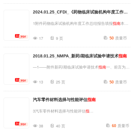
构。ISO版权办公室CP401·Ch.deBlandonnet8CH-1214维
ISO19011:2026完全一致，并取代了BSENISO。
尼尔，日内瓦电话：41227490111电子邮件：
2024.01.25_CFDI_《药物临床试验机构年度工作总
19011:2018，该标准已被废止。英国参与该标准制定工
copyright@iso....
作的职责已委托给技术委员会AUS/1（ISO19011修订
结报告填报
指南
》
1附件药物临床试验机构年度工作总结报告填报
指南
本
指
版）。如需获取本委员会成员名单，可向委员会负责人申
南
旨在为药物临床试验机构在“药物临床试验机构备案管
质量币
请。合同与法律方面的考量本出版物系出于善意编制，但
17
9 页
50
理信息平台”上提交药物临床试验机构年度工作总结报告
BSI并未且不会作出任何明示或暗示的陈述、保证、承诺
（以下简称“年度报告”）提供指导，并提出撰写和提交年
或保证书；对于内容的充分性、准确性、完整性等事项，
2018.01.25_NMPA_新药I期临床试验申请技术
指南
度报告时需要考虑的要点。本
指南
中药物临床试验是指以
BSI亦不承担任何责任。本出版物的合理性。所...
药品上市注册为目的，按照《中华人民共和国药品管理
—1——附件新药I期临床试验申请技术
指南
一、前言为帮
法》《药品注册管理办法》等有关规定开展的药物临床试
助新药注册申请人（药品企业、科研机构和科研人员）申
质量币
验。一、制定依据根据《中华人民共和国药品管理法》
13
25 页
50
请I期临床试验，提高新药研发与审评效率，保护受试者
《药品注册管理办法》规定，药物临床试验应当在具备相
安全与权益，保证临床试验质量，特发布本技术
指南
。本
应条件并按规定备案的药物临床试验机构开展。2019年
汽车零件材料选择与性能评估
指南
指南
阐述了新药在我国开展首次临床试验时需要向国家食
12月1日，《药物临床试验机构管理规定》开始施行，“药
品药品监督管理总局药品审评中心（以下简称药审中心）
3汽车零件材料选择与性能评估
指
物临床试验机构备案管理信息平台”同时上线。根据...
提供的信息。本
指南
的目的是：明确新药I期临床试验的
南
................................................................................
质量币
技术要求，提高I期临床试验申报资料的质量；通过规范I
38
40 页
60
第一章：引
期临床试验资料的数据要求，缩短新药研发周期，加快新