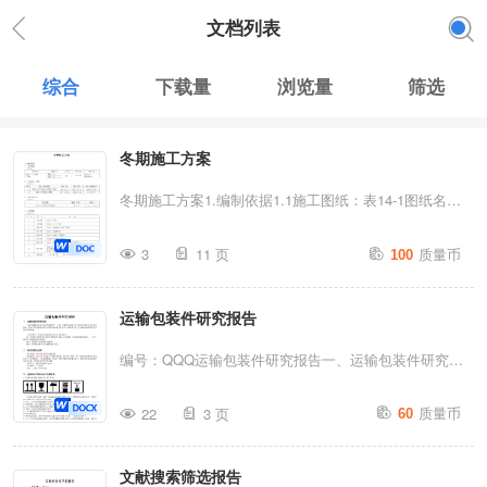
文档列表
综合
下载量
浏览量
筛选
冬期施工方案
冬期施工方案1.编制依据1.1施工图纸：表14-1图纸名称
图纸内容工程号归档日期设计单位北京××工程施、工图
质量币
3
11 页
100
纸建施1～60602×年×月北京××建筑设计院结施1～621.2
主要规范、规程：表14-2序号规范、规程名称发布日期施
运输包装件研究报告
行日期规范刁现程编号1混凝土结构工程施工质量验收规
范2001—03—152002一04—01GB50204—20022建筑工
编号：QQQ运输包装件研究报告一、运输包装件研究目
程冬期施工规程1997一11—191998-06一01JGJ104-
的《医疗器械安全有效基本要求清单》中有多项条款涉及
质量币
971.3施工组织设计表14-3施组名称编制一日期编制人北
22
3 页
60
到产品包装对产品安全有效性的影响，应对产品运输包装
京××工程施工组织设计×年×月×××、×××2.工程概括表
件涉及的这些条款进行核查，验证是否设计的运输包装件
14-4序号项目内容1工程名称北京××工程2工程地址北京
文献搜索筛选报告
能满足风险管理的要求。《基本清单》涉及适用的条款号