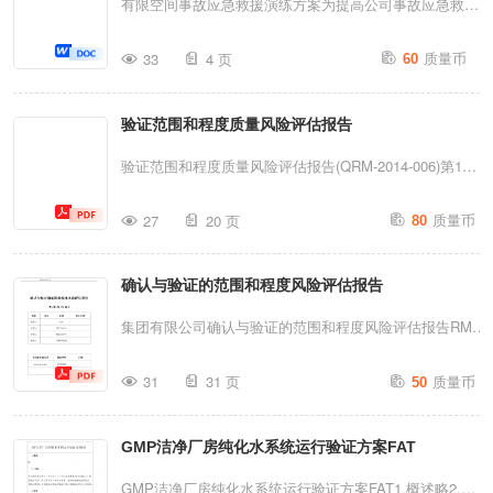
有限空间事故应急救援演练方案为提高公司事故应急救援
电筒、BA自闭式空气呼吸器、防毒面罩、毛...
2026年9月29日开展施工现场高处坠落应急预案演练。
能力，有效处置突发事故，建立和完善科学、有效、运转
质量币
一、演练目的1.提高全员安全意识的同时，通过演练，使
33
4 页
60
良好的应急救援体系，检验各应急部门的实战效果，组织
人员掌握应急救援运行程序和方法，提高应急救援小组协
开展好有限空间事故应急救援演练，特制定本方案。一、
调作战的能力；2.通过演练及演练后的评价、总结，发现
验证范围和程度质量风险评估报告
演练目的提高全员安全意识的同时，通过演练使人员掌握
高处坠落应急救援中存在的问题，从而增强应急救援组织
应急救援运行程序和方法，提高公司应急救援队伍协调作
验证范围和程度质量风险评估报告(QRM-2014-006)第1页
完成高处坠落应急救援的能力；3.检验高处作业...
战的能力。使员工在演习中受到锻炼和教育，进一步
共20页有限公司验证范围和程度质量风险评估报告质量风
质量币
增“”强自我保护意识，使安全第一、预防为主、综合治理
27
20 页
80
险编号QRM-2014-006评估小组成员会签部门姓名签名日期
的安全方针在公司得到更好的贯彻落实。二、演练组织机
生产部QAQC设备部其他部门其他部门报告起草人日期报
构及其职责1.总指挥×××,其职责是全面负责演练指挥工
确认与验证的范围和程度风险评估报告
告审核人日期报告批准人日期目录一、概
作，批准启动应急救援预案，协调各环节救援工作。2.副
述.................................................................................
集团有限公司确认与验证的范围和程度风险评估报告RMP-
总指挥×××,其职责是协助总指挥开展工作，负责...
二、目的........................................................
2025-001职责姓名职务签名/日期编制人QA审核人生产负
质量币
31
31 页
50
责人审核人质量负责人批准人管理者代表文件编号/版本号
修订历史日期RMR-2025-001首次编制确认与验证的范围和
GMP洁净厂房纯化水系统运行验证方案FAT
程度风险评估报告RMP-2025-001目录1目
的.................................................................................
GMP洁净厂房纯化水系统运行验证方案FAT1.概述略2.目