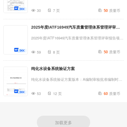
水站+洁净区分配回路)验证目的1.确认超纯水系统符合设
理规范》《医疗器械监督管理条例》《医疗器械注册与备
质量币
计要求，稳定产出合格超纯水；2验证超纯水水质满足….
30
7 页
50
案管理办法》《医疗器械生产监督管理办法》编制一、报
……(如：微生物检测试剂配制/无菌产品清洗/内毒素检
告基本信息项目内容报告编号TRACE-MICRO-QC-2025-
测)用途的质量要求；3.建立超纯水系统日常监控与维护
2025年度IATF16949汽车质量管理体系管理评审报
001质控菌片基本信息1.菌株名称：枯草芽孢杆菌黑色变
标准适用范围□超纯水制备系统(含预处理+RO+EDI+紫外
种(Bacillussubtilisvar.niger,ATCC9372)2.浓度规格：
告
2025年度IATF16949汽车质量管理体系管理评审报告项目
消毒)...
1.0×10⁶CFU/片(标示值)3.生产批号：QC202504014.储存
内容备注一、评审目的为了评估本公司汽车及零部件生产
质量币
条件：2-8℃密封避光储存5.有效期：12个月(至2026-04-
59
8 页
50
质量管理体系的适宜性、充分性和有效性，并识别改进机
01)6.生产单位：XX生物科技有限公司溯源标准物质信息
会和变更需求。二、评审时间2025年12月31日下午
1.NIM标准物质编号：GBW(E)0850...
纯化水设备系统验证方案
13:30~17:30三、主持人及参会人员主持人：公司总经理
(×××)参会人员：质量部、工艺工程部、制造/设备部、采
纯化水设备系统验证方案版本：A编制审核批准编制时间
购部、供应链、人事部、财务部、EHS等部门负责人。
审核时间批准时间颁发部门分发部门4实施纯化水设备系
质量币
四、管理评审会议地点公司205会议室五、评审内容及要
53
12 页
60
统验证方案文件编号版本页次目录1.验证方案的起草与审
求1.以往管理评审所采取措施的情况；(上一次改进项目
批1.1验证方案的起草1.2验证方案的审批2.验证小组的组
结果);2.与质量管理体系相关的内外部因素的变化；3.下
成及进程安排3.概述4.验证目的5.文件6.验证检测仪器7.
列有关质量管理体系绩效和有效性的信息，包括其趋势：
安装确认7.1主要设备的安装确认7.2仪器、仪表检查7.3
加载更多
4.过程有...
公用介质安装及检查7.4管路、管道分配系统、泵、阀门