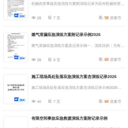
202x年10月27日地点二楼会议室主持人总经理参加人员
机械伤害事故应急演练方案附演练记录为应对机械伤害突
房、...
见会议记录表二、管理评审依据
发事件的发生，检验本公司机械伤害突发事故专项应急预
质量币
1.ISO9001:2015/IATF16949:2016/IS014001:2015质量/
28
7 页
50
案的科学性、可操作性，做好机械伤害事故专项应急救援
汽车质量、环境管理体系及HSF要求2.法律法规要求(合
工作，确保发生机械伤害安全事故时救援工作做到及时有
规性评价)3.顾客特殊要求（订单、投诉、口头、电话）4.
燃气泄漏应急演练方案附记录示例2026
效，将机械伤害事故造成的损失降到最低，本公司计划于
相关方的要求和意见；5.公司管...
2026年7月25日组织开展机械伤害事故应急演练工作，特
燃气泄漏应急演练方案及记录示例一、演练目的：为有效
制定本方案。一、目的为增强全员安全意识，通过应急演
应对物业管理部燃气泄漏、设备突发“安全生产事故，坚
质量币
练使人员掌握机械伤害事故的应急救援程序与方法，提升
29
6 页
60
持安全第一，预”防为主，综合治理的安全生产方针，提
救援小组协调作战能力；通过实战训练救援队伍，确保其
高应急救援小组快速反应能力及抢先实战救援能力，确保
在事故发生时能及时、有效、迅速地处置机械伤害所致人
施工现场高处坠落应急演练方案含演练记录2026
在发生突发事故时能够按照“快速反应、迅速抢修、相互
身伤亡事件，避免或减轻人身伤害与财产损失，保障员工
配合、”统一指挥、有效处置的原则保证抢险救援任务的
施工现场高处坠落应急演练方案含演练记录示例2026施
生命安全，减少企业经济损失。通过模拟机械伤害...
顺利完成，最大限度减少人员伤亡及财产损失，特组织本
工现场高处坠落应急演练方案含演练记录为应对突发事件
质量币
次应急演练。二、演练内容：1.检验各部门应急反应能
40
7 页
60
的发生，检验本公司施工现场高处坠落突发事故专项应急
力；2.指挥小组部署应急救援抢险工作能力；3.事故报警
救援预案的科学性、可操作性，做好施工现场高处坠落事
及应急救援处置能力(如燃气中毒);4.事故现场应急疏散能
有限空间事故应急救援演练方案附记录示例
故专项应急救援工作，确保发生安全事故时救援工作做到
力及现场安全警戒。三、演练物资准备：抢险救援服、手
及时有效，将事故造成的损失降到最低，本公司将于