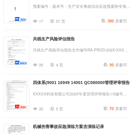
1、质量体系内审共发现8个不符合项，环境体系内审共发
据........................................................................
处置方案
预案编号：版本号：生产安全事故综合应急预案附专项应
现3个不符合...
急预案和现场处置方案编制：审核：批准：×××化德化工
质量币
17
57 页
300
有限公司颁布日期：2026年5月4日实施日期：2026年6月
4日目录第一部分综合应急预
共线生产风险评估报告
案............................................................................4
生产安全事故综合应急预
共线生产风险评估报告文件编号RA-PROD-202X-XXX版
案......................................................................41.总
本号A/0评估主题关于[产品A]与[产品B]在[XX车间/XX生
质量币
则............................................
35
4 页
50
产线]共线生产的风险评估评估日期202X年X月X日评估小
组质量部、生产部、设备部、技术研发部报告人[姓
四体系(9001 16949 14001 QC080000管理评审报告
名]1、评估范围与依据1.1评估背景根据2025版《医疗器
械生产质量管理规范》第九十二条规定："共用生产车
XXXXX科技有限公司202X年度管理评审报告1/5编号：
间、生产线或者生产设备的，企业应当基于产品质量风险
202x01002一、评审目的1、评价
质量币
管理原则..."。鉴于我司计划将[产品A]与[产品B]安排在
35
5 页
70
ISO9001:2015/IATF16949:2016、IS014001:2015新版汽
[具体车间/线体名称]进行共线生产，特开展本次风险评
车质量、环境、HSF管理体系的充分性、有效性和适宜
估。1.2评估范围涵盖从物料投料、加工、组装、清洗、
机械伤害事故应急演练方案含演练记录
性，提出并确定各种改进的机会和变更的需要。评审日期
包装至封口的整个生产过程所涉及的所有共用要素（厂