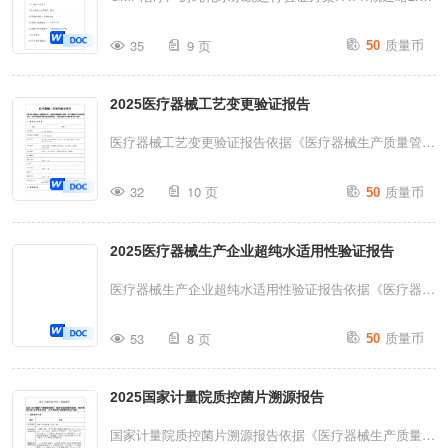
适用范围..........
的本文件的目的是用于对XX公司生产的组合式纯化水机
质量币
35
9 页
50
组进行工厂验收测试(FAT),制定测试程序和测试标准，检
测此设备是否满足合同技术要求，各项技术参数是否稳定
2025医疗器械工艺变更验证报告
可靠，性能是否符合工艺要求。3.职责3.1.确认小组职责
①负责确认方案的起草、修改。0负责组织本确认方案的
医疗器械工艺变更验证报告依据《医疗器械生产质量管理
实施。0负责确认数据的统计、分析和评价。0负责确认报
规范》《医疗器械监督管理条例》《医疗器械注册与备案
质量币
告的编写，并报质量受权人审批。3.2.设备部ø担任本确
32
10 页
50
管理办法》《体外诊断试剂注册与备案管理办法》《医疗
认组组长。第1页共9页0负责编写、修订确认方案。0负
器械生产监督管理办法》编制1.报告基本信息项目内容报
责组织本确认方案的实施。0负责工程设备的安装和调
2025医疗器械生产企业超纯水适用性验证报告
告编号RP-PCV-2026-001对应验证方案编号VP-PCV-
试。Ø负责提供设备计量器具的校验详细情况。0提供设
2026-001适用产品多参数心电监护仪(ECG-8000型，第二
医疗器械生产企业超纯水适用性验证报告依据《医疗器械
备的各种技术资料和设备操...
类医疗器械，分类编码：07-03-03)变更事项元器件焊接
生产质量管理规范》《医疗器械监督管理条例》《医疗器
质量币
工艺参数优化(变更前：250-260℃,变更后：245-255℃)
53
8 页
50
械注册与备案管理办法》《医疗器械生产监督管理办法》
验证周期2026-11-12至2026-11-26(按计划完成，无延期)
编制报告编号：VP-UPW-VAL-2028-003一、验证基础信
报告编制人编制日期2026-11-27审核人审核日期2026-11-
2025国家计量院质控菌片溯源报告
息项目内容超纯水系统信息型号：产水能力：m³/h技术路
2...
线：□RO+EDI口其他：系统编号：安装位置：(如：纯化
国家计量院质控菌片溯源报告依据《医疗器械生产质量管