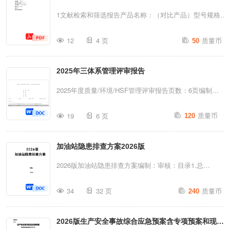
市××区×...
以及相关信息如下：A5：包装应当能够保证其说明书规
1文献检索和筛选报告产品名称：（对比产品）型号规格：
定的运输、贮存条件（如温度和湿度变化），不对产品特
（对比产品）检索的时间范围：某年某月至今检索数据
质量币
性及性能造成不利影响；B1.2：包装应尽可能减少污染
12
4 页
50
库：**检索词数据库检索途径：全文检索检索词：**检索词
物；B2.6：是否能保持产品完整性与洁净度；二、研究对
的逻辑组配：无2检索结果的输出：序号文章标题文章作者
象与说明研究对象：AAA系列BBB的运输包装包装描
2025年三体系管理评审报告
发表期刊年，卷（期）：页码
述：BBB主机外包装一层透明塑胶袋，袋中含干燥剂一
1********2********3********4********2********3********4********8
2025年度质量/环境/HSF管理评审报告页数：6页编制：
袋；附件均用塑胶袋包装，存放于专用附件盒。主...
检索偏离的描述、原因及对结果的影响：无文献筛选流
审核：批准：主持人：记录人：地点：会议室1#评审时
质量币
程：（同方案）文献的筛选标准：（同方案）序排除的文
19
6 页
120
间：2026-1-6参加人员评审目的通过评审质量/环境/HSF
献及理由：号文章标题排除理由1**技术性综述文章，不作
管理体系的适宜性、充分性、有效性，促进质量/环
为临床数据。5...
加油站隐患排查方案2026版
境/HSF管理体系持续改进。评审重点评审输入评审输出
1、审核结果和合规性评价1.1、2025年内审：质量/环
2026版加油站隐患排查方案编制：审核：目录1.总
境/HSF管理体系内审不符合项报告及内审报告；1.2、跟
则................................................................................
质量币
踪评审：质量/环境管理体系跟踪评审不符合项报告；
34
32 页
240
编制目
1.3、客户稽核：2025年稽核及改善进度状况汇总；1.4、
的...............................................................................
现有体系运行满足法律法规、客户要求的符合性评价。
2026版生产安全事故综合应急预案含专项预案和现场
编制依