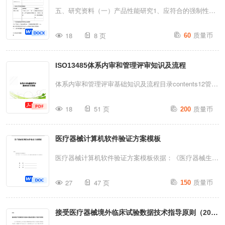
理制度16、医疗器械追踪溯源管理制度17.质量管理制度
条过了一遍，这篇直接说结论：框架要重组，内容要补
五、研究资料（一）产品性能研究1、应符合的强制性标
执行情况考核管理制度18、...
课，但不用从零开始。全文分三部分：宏观变化速览→五
准：标准代号标准名称举例：GB/T16886.1-2011医疗器
质量币
大重点变化逐条拆解→你的35份文件要不要改。一、宏观
18
8 页
60
械生物学评价第1部分：评价与试验......2、应包含以下技
变化：章节重组新版从11章扩充到15章，不是简单增
术要求条款：检验项目主要依据标准要求举例：外观
删，而是职能独立成章、逻辑重新梳理。以下表格只列出
ISO13485体系内审和管理评审知识及流程
YY0285.1-20044中4.3条、及产品技术规范的规定留置针
有变化的章节，未列出的章节（如总则、厂房与设施、设
软管应光洁、无折痕、裂纹，能保证观察回血......3、产
体系内审和管理评审基础知识及流程目录contents12管理
备、采购、生产管理等）基本平移...
品药物相容性研究资料或文献资料XXX产品由XXX组成/
体系审核概论内部审核34纠正和预防措施管理评审管理体
质量币
含有XXX，已知的临床风险主要有：xxx。通过已有文献
18
51 页
200
系审核概论◆审核：即为获得审核证据并对其进行客观的
或研究资料说明xxx的临床风险在可控范围内。4、xxx设
评价，以确定满足审核准则的程度所进行的系统的、独立
计验证报告（如有）4.1放大设计结构图略4.2设计验证报
医疗器械计算机软件验证方案模板
的并形成文件的过程。◆质量管理体系审核：为获得质量
告详细列明验证方案中的需求描述和验证...
管理体系审核证据并对其进行客观评价，以确定满足质量
医疗器械计算机软件验证方案模板依据：《医疗器械生产
管理体系准则的程度所进行的系统的、独立的并形成文件
质量管理规范》YY/T0287-2017IDTISO13485:2016《医
质量币
的过程。当两个或两个以上审核机构合作，共同审核同一
27
47 页
150
疗器械质量管理体系用于法规的要求》编制:审核:批准:目
个受审核方时，这种情况称为“联合审核”。什么是审核?
录1.确认目的.........................................................32.
审核特点审核内容1.1审核的内容和特点>过程是否被识别
接受医疗器械境外临床试验数据技术指导原则（2018
确认范围.........................................................33.确认
并适当规定；>职责是否已经被分配；>程序是否得到实