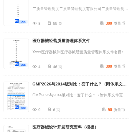
YLQXZD-003医疗器械采购管理制
二质量管理制度二质量管理制度有限公司二质量管理制度
度.............................9MH-YLQXZD-004医疗器械收货
有限公司文件名称医疗器械质量管理体系文件管理制度文
质量币
管理制度........................
8
55 页
300
件编码***-QM-2015-001起草部门综合部审核人：***审核
日期：2015年9月10日起草人：***起草日期：2015年8月
医疗器械经营质量管理体系文件
10日批准人：***批准日期：2015年9月15日版本号第*版
生效日期：2015年10月1日修订原因及日期：1.目的：为
Xxxx医疗器械件医疗器械经营质量管理体系文件名目1、
规范公司医疗器械质量管理体系文件的起草、修订、审
质量管理文件的管理2.质量管理规定3.采购、收货、验收
质量币
核、批准、分发、保管、修改、撤销、替换、销毁等环节
4
46 页
300
管理制度4、首营企业和首营品种质量审核制度5、仓库贮
的管理，特制定本制度。2.依据：《医疗器械监督管理条
存、养护、出进库管理制度经营质量管理体系文6.销售和
例》、《医疗器械经营监督管理办法》、《医疗器械经营
GMP2026与2014版对比：变了什么？（附体系文件
售后效劳管理制度7.不合格医疗器械管理制度8、医疗器
质量管理规范》。3.范围：本制度适用于公司医疗器...
械退、换货管理制度9、医疗器械不良事件监测和报告管
更新清单）
GMP2026与2014版对比：变了什么？（附体系文件更新
理制度10、医疗器械召回管理制度11、设施设备维护及
清单）“这些文件在老版基础上改就行，还是得重写？"距
质量币
验证和校准管理制度12、卫生和人员健康状况管理制度
9
6 页
50
离2026年月1日生效还有不到半年，这个问题问到了关键
13、质量管理培训及考核管理制度14、医疗器械质量投
点。也就是说：2026年11月1日之前，现有体系文件必须
诉、事故调查和处理报告管理制度15.购货者资格审查管
医疗器械设计开发研究资料（模板）
完成转版，否则面临合规风险。我花了一周把两版规范逐