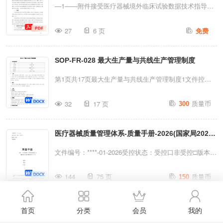
职责.........................................................34.确认指导
年第13号）
—1——附件接受医疗器械境外临床试验数据技术指导原
施和保持；>在实施所要求的结果方...
文件............
则为了更好满足公众对医疗器械的临床需要，促进医疗器
27
6 页
免费
械技术创新，根据中共中央办公厅、国务院办公厅《关于
深化审评审批制度改革鼓励药品医疗器械创新的意见》
SOP-FR-028 最大生产量与共线生产管理制度
（厅字〔2017〕42号）及我国医疗器械注册管理相关要
求制定本指导原则。本指导原则旨在为申请人通过医疗器
第1页共17页最大生产量与共线生产管理制度1文件控制
械境外临床试验数据申报注册以及监管部门对该类临床试
信息项目内容文件编号XX/QM-3-028版本号V1.0生效日
质量币
验数据的审评提供技术指导，避免或减少重复性临床试
32
17 页
300
期202X年X月X日编制部门质量部审核部门生产部、技术
验，加快医疗器械在我国上市进程。一、范围本指导原则
部2目的为落实《医疗器械生产质量管理规范》（2026
适用于指导医疗器械（含体外诊断试剂）在我国申报注册
医疗器械质量管理体系-质量手册-2026(国家局2025
版）及附录《无菌医疗器械生产质量管理规范》的要求，
时，接受申请人采用境外临床试验数据作为临床评价资料
对每条生产线、每台关键设备确定最大生产量（最大批次
第107号)
文件编号：****-01-2026受控状态：受控口非受控□版本
的工作。本指导原则中涉及的境外临床试验数据是指，
数量/最长生产时间），对多品种共线生产进行风险控
号：E/0发放编号：质量手册依据：《医疗器械生产质量
全...
质量币
制，防止交叉污染、混淆和差错，确保产品质量稳定、安
144
75 页
150
管理规范》及GB/T42061-2022/IS013485:2016等编制：
全有效。本规定强调**人人可操作、事事有记录、风险可
审核：批准：2025年12月31日发布2026年2月26日实施
管控。3范围适用于本公司所有无菌植入类医疗器械的生
质量手册-2026(国家局2025第107号)
************有限公司改版及修订记录版本号发布日期说明
首页
分类
会员
我的
产车间、生产线、关键设备，以及在同一车间/生产线/设
A/02015-03-011.首次发布B/02017-05-011.适合性改版