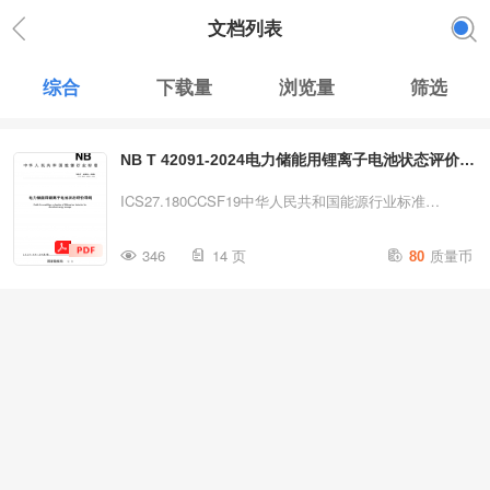
文档列表
综合
下载量
浏览量
筛选
NB T 42091-2024电力储能用锂离子电池状态评价导
则
ICS27.180CCSF19中华人民共和国能源行业标准
NB/T42091—2024代替NB/T42091—2016电力储能用锂离
质量币
346
14 页
80
子电池状态评价导则
Guideforconditionevaluationoflithiumionbatteriesforelectri
09-24发布国家能源局发布NB2025-03-24实施INB/T42091
—2024目次前
言.................................................................................