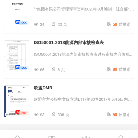
0.02-0....
次.................................................................................
**集团有限公司管理评审资料2020年8月编制：综合部1目
录1、管理评审计划2、管理评审输入资料3、管理评审会
质量币
34
23 页
50
议记录（含签到表）4、管理评审输出（报告）5、管理评
审改进计划2管理评审计划编号：CR-JL-9.3-012020-01计
ISO50001-2018能源内部审核检查表
划评审日期2020.8.28评审地点会议室评审目的：对公司
质量、环境、职业健康安全方针和目标和公司质量、环
ISO50001:2018能源内部审核检查表过程审核内容发现结
境、职业健康安全管理体系的现状进行评审，确定质量、
果4.1理解组织及其所处的环境1.是否建立了确定内、外
质量币
环境、职业健康安全管理体系的持续适宜性、充分性、有
86
6 页
80
部环境因素的机制(文件)。2.在策划管理体系时有无考虑
效性。评审组织：主持：总经理出席人员：管理者代表、
内外部环境的影响。如：经营范围、财务表现、规模及设
各部门负责人评审内容：a）以往管理评审所采取措施的
欧盟DMR
施、人力资源能力、技术优势、知识等(内部因素)及涉及
实施情况（本次无）；b）与管理体系相关的内外部因素
法律法规和专利技术、市场占有率、主要合作伙伴及同行
欧盟官方公报中文版立法L117第60卷2017年5月5日内容I
的变化；包括...
的影响、信息渠道等(外部因素)。3.如何收集、识别、分
立法法案法规★欧洲议会和理事会于2017年4月5日签发
质量币
析、评审内外部因素。4.是否持续地识别、分析、评审内
93
336 页
50
的关于医疗器械第2017/745号法规，修订了第
外部因素，动态更新。注意：该条款宜结合6.1条款风险
2001/83/EC号指令，第178/2002号（EU）法规和第
的识别和应对一起审核。4.2理解相关方的需求和期望1.
1223/2009号（EU）法规，并废除了理事会第