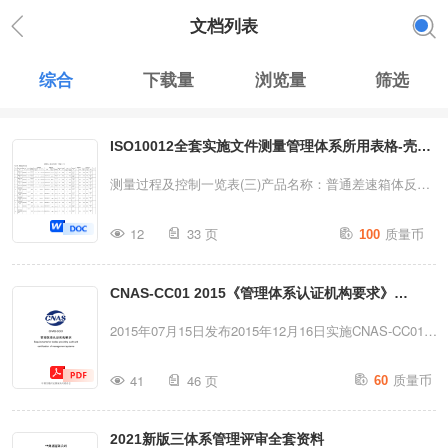
文档列表
综合
下载量
浏览量
筛选
ISO10012全套实施文件测量管理体系所用表格-壳体
过程
测量过程及控制一览表(三)产品名称：普通差速箱体反面
序号测量过程名称测量方法文件重要性被测参数名称技术
质量币
12
33 页
100
要求测量设备确认状态环境条件操作人员测量频次测量能
力控制监视备注测量范围(mm)允许误差(mm)名称测量范
CNAS-CC01 2015《管理体系认证机构要求》
围(mm)准确度U评价监视方法监视设备频次人数资质1轴
承孔内径检验规范重要内径尺寸5555-0.02-0.05内径千分
（2019-2-20第一次修订）
2015年07月15日发布2015年12月16日实施CNAS-CC01管
表50-160±0.002合格常温2持证1次/2小时/满足核查环规1
理体系认证机构要求
质量币
次/3月2轴承孔内径检验规范重要内径尺寸4242-0.02-0.05
41
46 页
60
Requirementsforbodiesprovidingauditandcertificationofm
内径千分表35-50±0.002合格常温2持证1次/2小时/满足核
中国合格评定国家认可委员会CNAS-CC01:2015第2页共46
查环规1次/3月3轴承孔内径检验规范重要内径尺寸3232-
2021新版三体系管理评审全套资料
页2015年07月15日发布2015年12月16日实施目次目