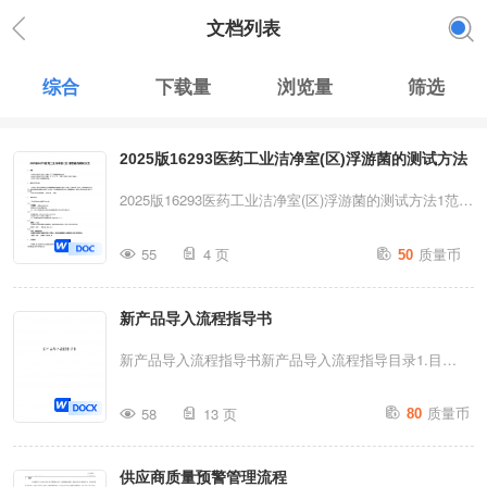
文档列表
综合
下载量
浏览量
筛选
2025版16293医药工业洁净室(区)浮游菌的测试方法
2025版16293医药工业洁净室(区)浮游菌的测试方法1范围
本文件描述了医药工业洁净室(区)浮游菌的测试方法。本
质量币
55
4 页
50
文件适用于医药工业洁净室(区)洁净厂房、洁净实验室等
的浮游菌测试。本文件不适用于在线监测系统。2规范性
新产品导入流程指导书
引用文件下列文件中的内容通过文中的规范性引用而构成
本文件必不可少的条款。其中，注日期的引用文件，仅该
新产品导入流程指导书新产品导入流程指导目录1.目
日期对应的版本适用于本文件；不注日期的引用文件，其
的.................................................................................
质量币
最新版本(包括所有的修改单)适用于本文件。中华人民共
58
13 页
80
适用范
和国药典2025年版四部3术语和定义下列术语和定义适用
围..................................................................................
于本文件。3.1浮游菌airbornemicrobe悬浮在空气中的活
供应商质量预警管理流程