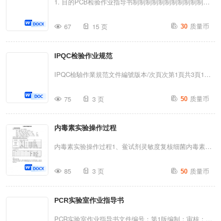
1. 目的PCB检验作业指导书制制制制制制制制制制制制
首件检验做好时，一定要及...
湖北XXXXXX有限公司的内销及出口产品的COA编写、
制制定标准的目的检PCB制制制制制制制制制制制制制制
质量币
审核及提交。3定义本流程所描述的COA包括以下：3.1内
67
15 页
30
制的用检指标准适用PCB制的制制制制制制检SPSC制制
销产品：产品质量报告书（集团内公司之间流转的产品按
制制制制制制制制制制制制制制制制制制制制制制制制指
内销产品质量报告书流程操作）。3.2出口产品：
IPQC检验作业规范
检标准的目标准检制制2 适用范围 2.1制制制制的PCB制
COA（CertificateofAnalysis）分析证明...
3定义3制1制制制制制制Printedcircuitboard制PCB制3制2
IPQC檢驗作業規范文件編號版本/次頁次第1頁共3頁1﹑
制制制制制制PrintedWiringBoard制PWB制3制3制制制制
目的﹕使廠內生產過程中之制程活動規范化﹑制度化﹑統
质量币
Multi-LayerBoards制3制4制制制制Double-SidedBoards
75
3 页
50
一化﹑以達到及早發現不良防止流入下工序之目的。2﹑
制3制5制制制制Single-SidedBoards制3制6制制制/制制
范圍﹕從材料出庫上線及依靠儀器設備工治具等輔助性設
制soldermask...
内毒素实验操作过程
施到制成品的過程加以管之作業站。3﹑定義﹕IPQC即
In-ProcessQualityControl﹐表示制程品質管制。4﹑權
内毒素实验操作过程1、鲎试剂灵敏度复核细菌内毒素工
責﹕4.1IPQC人員﹕只負責依生產作業指導書及相關規定
作标准品：10EU+1ml=10EU/ml10EU——10EU（粉）
质量币
查檢﹐將不良狀況提報至主管處理4.2QC主管﹕負責判
85
3 页
50
+1ml无菌水=10EU/ml1EU——10EU中取0.1ml+0.9ml无
定﹐批示查檢不良事項﹐并依實際狀況處理﹐必要時可停
菌水（1：9比例）0.5EU——1EU中0.9ml+0.9ml无菌水
止人員作業﹑停機運作之權利。4.3工程單位﹕協助不良
PCR实验室作业指导书
（1：1比例）=2Q0.25EU——0.5EU中0.9ml+0.9ml无菌
狀況的判定及處理方式之決定。4.4生產單位﹕協助IPQC
水（1：1比例）=Q0.125EU——0.25EU中0.9ml+0.9ml
PCR实验室作业指导书文件编号：第1版编制：审核：批