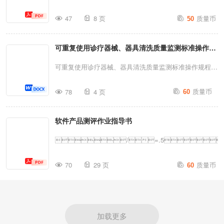
不合格品满足预期用途而对其采取的措施。4职责4.1质检
16M$E=*89< . ;9&4,?
质量币
部给出不合格品处置方案。4.2生产部对不合格品进行返
47
8 页
50
1HGQO%&FDT7C YFO'
工、返修处理。5程序5.1不合格产品类型(1)来料不合品；
(2)生产过程中发现的不合格品；(3)检验员抽检发现的不
可重复使用诊疗器械、器具清洗质量监测标准操作规
合格品；(4)客户退货不合格品；(5)超期库存品复检时
程
可重复使用诊疗器械、器具清洗质量监测标准操作规程定
发...
义诊疗器械清洗质量的监测是指使用非破坏性的方法，检
质量币
78
4 页
60
测与评估经过规范清洗后的诊疗器械上残留的污染物水
平。检测方法包括直观检测[目测和（或）放大镜检测]、
软件产品测评作业指导书
污染标记物（如蛋白质、碳水化合物、血红蛋白、内毒
素、脂质、无机盐及微生物负荷）检测以及清洗消毒设备
/=.5
效能监测。直观检测一、日常监测1.时机：检查包装时。
质量币
2.范围：清洗、消毒、干燥后的器械表面及其关节、齿
70
29 页
60
牙。3.方法：目测和（或）借助带光源放大镜检查。4.结
果判定及处理：器械表面及其关节、齿牙应光洁，无血
渍、污渍、水垢等残留物质和锈斑为清洗合格，检测合格
加载更多
的器械进入包装环节；不合格器械应重新清洗处理。5...