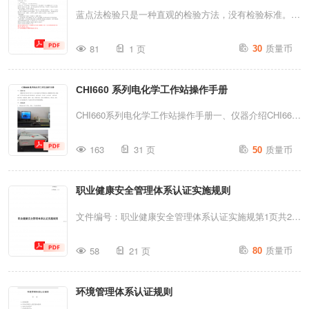
景；3.1.2具备药品相关法律、法规以及GMP基础知识；
本.2.适用范围：适用注塑模具；3.相关文件《设备管理程
蓝点法检验只是一种直观的检验方法，没有检验标准。只
3.1.3具有质...
序》4.定义模具上模保养：指模具日常生产上模开线时需
要将试剂涂上之后，如表面钟化膜不完善或有铁离子污
质量币
进行的模具保养。模具一级保养：指模具日常生产过程中
81
1 页
30
染，就呈现蓝色。此时，说明钝化膜不合格，应重新钝
需进行的模具保养。模具二级保养：指根据模具生产模次
化。反之无蓝点为合格。但试剂必须按一定的比例进行配
数需进行的保养。模具三级保养：指模具易损部件根据寿
CHI660 系列电化学工作站操作手册
制。
命的更换保养。模具下模保养：指模具日常生产关机停机
CHI660系列电化学工作站操作手册一、仪器介绍CHI660
入库前的保养模具保养作业指导书：对具体某副模...
系列电化学分析仪/工作站为通用电化学测量系
质量币
163
31 页
50
统.CHI600B系列仪器集成了几乎所有常用的电化学测量
技术，包括恒电位，恒电流，电位扫描，电流扫描，电位
职业健康安全管理体系认证实施规则
阶跃，电流阶跃，脉冲，方波，交流伏安法，流体力学调
伏安法,库仑法，电位法，以及交流阻抗等.可以进行各种
文件编号：职业健康安全管理体系认证实施规第1页共21
电化学常数的测量。二、仪器组成1.整机由电化学工作
页则文件版本：A/0第2页共21页目录1.适用范围2.对认证
质量币
站、微机、三电极系统组成(1)电化学工作站(2)三电极系
58
21 页
80
审核人员的基本要求3.初次认证程序4.监督审核程序5.再
统(3)电源线红夹线：接辅助电极；绿夹线：接工作电
认证程序6.暂停或撤销认证证书7.认证证书要求8.与其他
极；白夹线：接参比电极；黑夹线:为地线三、操作程序
环境管理体系认证规则
管理体系的结合审核9.受理转换认证证书10.受理组织的
辅助电极参比电极工作电极1.使用前先将电源线和电极连