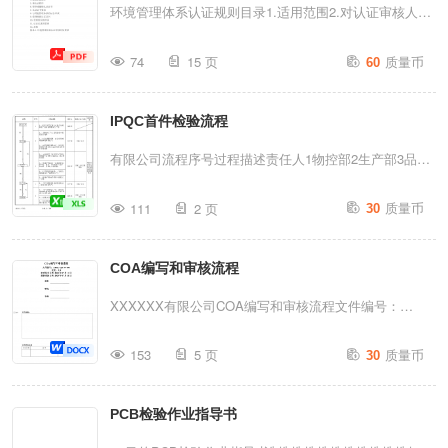
申诉11.认证记录的管理12.其他附录A职业健康安全管理
环境管理体系认证规则目录1.适用范围2.对认证审核人员
接：红夹线接辅助电极；绿夹线接工...
体系认证审核时间要求1适用范第3页共21页围1.1本规则
的基本要求3.初次认证程序4.监督审核程序5.再认证程序
质量币
用于规范依据GB/T45001/IS045001《职业健康安全管理
74
15 页
60
6.暂停或撤销认证证书7.认证证书要求8.与其他管理体系
体系要求及使用指南》在XXX认证有限公司（以下简
的结合审核9.受理转换认证证书10.受理组织的申诉11.认
称“ZQKH认证”）开展的职业健康安全管理体系认证活
IPQC首件检验流程
证记录的管理12.其他附录A环境管理体系认证审核时间要
动。1.2本规则依据认证认可相关法律法规，结...
求1适用范围1.1本规则用于规范依据GB/T24001-
有限公司流程序号过程描述责任人1物控部2生产部3品质
2016/ISO14001：2015《环境管理体系要求及使用指南》
部4生产部5品质部编制人日期：IPQC首件检验流程检测
质量币
标准在鸿海认证开展的环境管理体系认证活动。1.2本规
111
2 页
30
方法/仪器送检频率1、由生产部的工作人员到仓库领取生
则依据认证认可相关法律法规，结合相关技术标准，对环
产所需的物料至生产部；2、1物控的工作人员领到生产所
境管理体系认证实施过程作出具体规定，明确鸿海认证对
COA编写和审核流程
需要的物料；目视/卡尺每批产品生产前及生产过程中机
认证过程的管理责任，保证环境管理体系认证活动的规...
台模具维修后2、2交给调机师傅，由调机师傅开始调机调
XXXXXX有限公司COA编写和审核流程文件编号：
模试产；2、3师傅调机调模OK后，送两模并填写首件检
HBXD-QA-W-008版次：A/0初次发布日期:2025年07月19
质量币
验记录表交到品质部作首件检验；3、1品质部的IPQC接
153
5 页
30
日最新实施日期:2025年07月31日编制:审核：审批:文件
到生产部送来的首件及首件记录表后，要及时的检验；目
会签：文件更改记录修订日期说明修订部分修订后版次修
视/卡尺/测试仪3、2做首件检验时一定要做到依据样板、
PCB检验作业指导书
订者审批者1目的根据客户对产品的要求，规范产品COA
图纸、检验标准（SIP）来检验，并做好记录在案；3、3
编制审批过程，特制定本流程。2适用范围本流程适用于