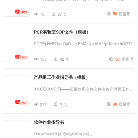
查...
无菌水（1：1比例）=0.5Q0.0625EU——0.125EU中
准：生效日期：2019年*月*日PCR实验室公正性声明1、
质量币
0.9ml+0.9ml无菌水（1：1比例）=0.25Q小试管中进行稀
76
87 页
50
坚持公正立场认真对待每一例检测，不受任何对检测工作
释，10EU（振荡15min）其他30s。【能将稀释的过...
质量有不良影响的、来自实验室内部或外部的不正当的商
PCR实验室SOP文件（模板）
业、财务和其他方面的压力和影响。避免卷入任何可能会
降低技术能力、公正性、判断或运作诚实性的信任的活
PCRÊµÑéÊÒ×÷ÒµÖ¸µ¼ÊéÎÄ¼þ±àºÅ£ºµÚ2°æ±àÖÆ£ºÉó
动。2、严格遵循实验室认可依据的国际标准，严格按标
´úºÅҳºÅ1PCRÊµÑéÊÒµÄÉèÖÃ¼°¹ÜÀí2PCRÊµÑéÊÒ¹¤×
质量币
准的管理要素和技术要素的要求建立自我完善的管理体系
153
62 页
50
´¦Àí³ÌÐò10ÊÔ¼Á×¼±¸Ç...
和控制检测全过程各环节的机制，所有与检测有关的人员
熟悉与之相关的质量文件，并在工作中执行这些政策和程
产品返工作业指导书（模板）
序，真正把标准作为科学管理检测实验室的先进管理模
XXXXXXX公司───质量体系文件文件名称产品返工作业
式，尽可能把差错降到最低限度，确保检测数据准...
指导书版本A/1页码1OF3文件编号XXXXXXX生效日期
质量币
277
2 页
30
YYYY年MM月DD日产品返工作业指导书1目的对产品返
工、返修作业进行指导，以确保返工、返修品质量。2范
软件作业指导书
围适用于产品返工、返修处理。3定义3.1返工是指为使不
合格产品符合要求而对其采取的措施。3.2返修是指为使
 L]&4,?