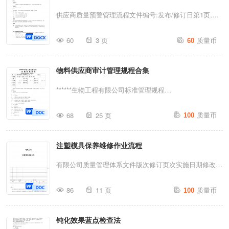
微生物。注：本文件特指通过主动式采样法收集到的悬浮
供应商质量预警管理流程文件编号:发布/修订日第1页,共
在空气中的...
Downloadfromhttps://www.pinzhi.org/forum.php?1目的本
质量币
60
3 页
60
流程针对供应商主动向XX预警其产品存在的质量问题或
可能存在质量问题的行为，根据其预警的及时性，制定不
物料供应商审计管理规程合集
同的质量考核与索赔操作规定，以鼓励供应商主动提出质
量预警，减少对生产和产品质量的影响。2适用范围本流
******生物工程有限公司标准管理规程
程适用于为XX提供生产性物料的国内外供应商，不适用
(STANDARDMANAGEMENTPROCEDURE)题目物料供
质量币
于服务零件和售后市场。3参考资料CAF进货质量管理程
68
25 页
100
应商审计管理规程编码SMP-QA-文件属性■新订；□确
序4定义生产性物料——汽车及发动机制造与服务所需要
认；口修订，第次，替代起草人审核人批准人起草日期年
的零件、原材料、产品辅料CAF——XXIQC工程师——
注塑模具保养维修作业流程
月日审核日期年月日批准日期年月日颁发部门品管部颁发
进货质量工程师STA工程师——供应商技术支...
日期生效日期分发部门1.目的：为规范生产用物料供应商
有限公司质量管理体系文件版次修订页次实施日期修改简
的管理，保证供应商提供的原辅料、包装材料质量稳定、
记制定日期审核日期批准日期1.目的：规范注塑模具保养
质量币
可靠，符合本公司需求。2.适用范围：适用于生产用物料
86
11 页
100
及维护作业方法，通过对注塑模具实施有效的计划保养及
等定点供应商的选择和管理。3.责任人：3.1审计人员资
维护，日常点检规范化落实，以确保注塑生产制造过程稳
质：3.1.1具有制药/化学/食品等相关专业专科以上学历背
钝化效果蓝点检查法
定，产品品质稳定，达成模具使用寿命，降低制造成