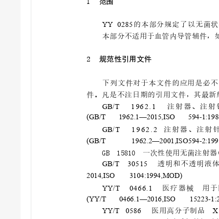
1
范
围
的本部分规定了以无菌状
YY 0
2
8
5
本部分不适用于血管内导管辅件，如
2
规范
性引
用
文
件
下列文件对于本文件的应用是必不
件。凡是不注日期的引用文件，其
最新
注 射 器
、
注 射
GB/
T
1 9
6 2 . 1
(GB/T 19
62.1—2015,ISO
594-1:198
注射器、注射
GB/ T
1 9 6 2 . 2
(GB/T 19
62.2—2001,ISO5
94-2:199
GB 15810
一次性使
用无菌注
射器(
透明和不透明液
GB/
T 3
0
5
1
5
2014,ISO 3104
:1994,MOD)
医疗器械 用于
YY/
T 0
4
6
6
.
1 
(YY/T 0466.1
—2016,ISO
15223-1:
医用高分
子制品 
YY/T 0
5
86