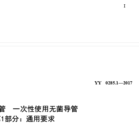
I
YY 0285.1—201
7
管 一次性
使用无菌导管
1
部分
：通
用要求