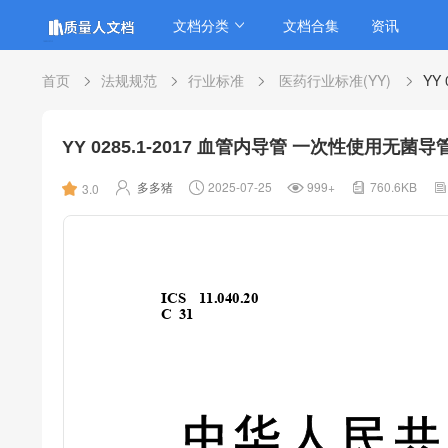
文档分类
文档合集
资讯
首页
法规规范
行业标准
医药行业标准(YY)
YY
YY 0285.1-2017 血管内导管 一次性使用无菌
多多猪
2025-07-25
999+
760.6KB
3.0
ICS 11.
040.
20
C 31
中
华
人
民
共