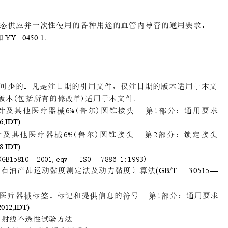
态供应并一次性使
用的各种用途的血管内导管的通用要求。
 
。
Y
Y 045
0.
1
可少的。凡是注日期的引用文件，仅
注日期的版本适用于本文
版本(包括所有的修改单
)适用于本文件。
针 及 其
他
医 疗
器
械 6
% ( 鲁
尔
)
圆 锥
接 头
第 1
部 分
： 通 用
要 求
6
,IDT)
针及
其他医疗器械
6%(鲁尔
)圆锥接头 第2部分：锁定接头
8,IDT)
GB15810
—2001,
eqv
ISO
7886-1:1
993)
体石油产品运动黏度测定
法及动力黏度计算法
(
GB/
T 3
0
5
1
5
—
医疗器械标签、标
记和提供信息的符号
第1部分：通用要
求
2012
,IDT)
射线不透
性试验方法
X