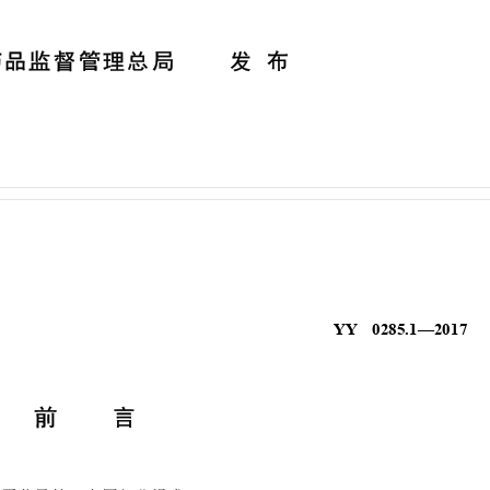
药
品
监
督
管
理
总
局
发 布
YY 0285.1—2017
前 言