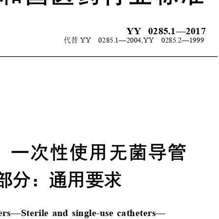
YY 0285.1—2017
代替 
YY 0285.1
—2004,YY 0
285.2—19
99
 一次性使用无菌
导管
 部
分
：
通
用
要
求
ers—Sterile and single-use catheters
—