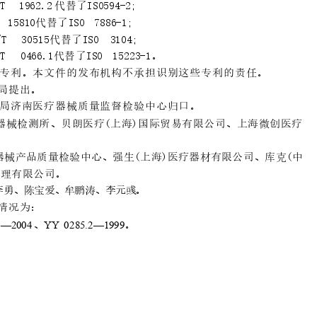
T
1
96
2
.2 代
替
了I
SO59
4-
2
;
15
8
10
代
替
了
ISO 78
8
6-
1
;
/T
30
5
1
5
代
替
了
IS
O 31
0
4;
T
046
6
.
1代
替
了
ISO 15
2
2
3-
1
。
专利。本文件的发布机构不承担识别这些专利的责任。
局提出。
局济南医疗器械质量监督检验中心归口。
器械检测所、贝朗医疗(上海)国际贸易有限公司、上海微创医疗
器
械产品质量检验中心、强生(
上海)医疗器材有限公司、库
克(中
管理有限公司。
李
勇
、
陈
宝爱
、
牟
鹏涛
、
李
元彧
。
情况为：
、
。
1—2
004
YY 028
5.2—1
999