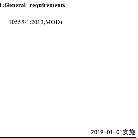
1:Gen
eral re
quire
ment
s
 10555-1:
2013,MOD)
2019-01-0
1实施