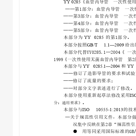
《血管内导管 一次性使
YY 0285
——第1部分：
血管内导管 一次
—
—
第
3
部
分
：
血
管
内
导
管 一
次
—
—
第
4
部
分
：
血
管
内
导
管 一
次
—
—
第
5
部
分
：
血
管
内
导
管 一
次
本部分为 
的
第
1
部
分
。
YY
0
2
8
5 
本部分按照
给出
GB/T
1.
1
—
2
00
9 
本
部分
代
替
Y
Y02
85
.
1
—
2
0
0
4
《 一
1999《一次性使
用无菌血管内
导管 第2
本部分
与 
和
YY
0285.1—2004 
YY
——修订了造影
导管的要求和
试验
——修订了流量的要求；
——对部分文字表述进行了修
改。
本部分使用重新起草法修改采用
IS
分：通用要求》。
本
部
分
与
的技
ISO 1
05
5
5
-
1
:2
0
13
—关于规范性引用文件，本
部分
况集中
反映
在第
2章“规
范性引
●
用等
同
采
用
国
际
标
准
的G
B