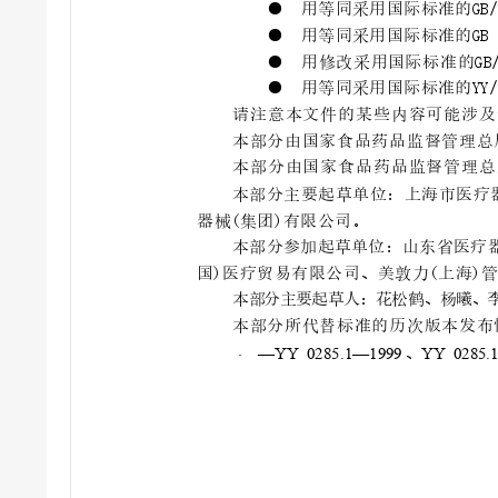
●
用
等同
采用
国
际
标
准的
GB/
●
用
等同
采用
国
际
标
准的
GB
●
用
修
改
采
用国
际
标准
的G
B
●
用
等同
采用
国
际
标
准的
YY/
请注意本文件的某些内容可能涉及
本部分由国家食品药品监
督管理总
本部分由国家食品药品监督管理总
本部分主要起草单位：上海市医疗
器
械
(
集
团
)
有
限
公
司
。
本部分参加起草单位：山东省医疗
国)医疗贸易有限公司、美敦力(上海)
本
部
分主
要
起
草
人
：
花
松
鹤
、
杨
曦
、
本部分所代替标准的历次
版本发布
、
—
—YY 0285.1—199
9
YY 0285
.