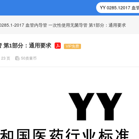
 0285.1-2017 血管内导管 一次性使用无菌导管 第1部分：通用要求
导管 第1部分：通用要求
VIP免费
23 页
50质量币
和
国
医
药
行
业
标
准