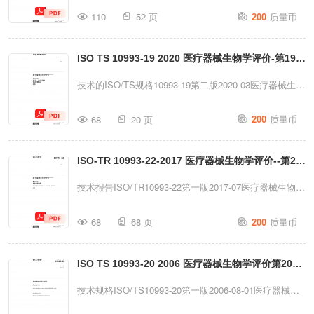
价第18部分：风险管理流程中医疗器械材料的化学表征医
质量币
或机械手段，如复印、发布于互联网或内联网）复制或以
110
52 页
200
疗器械生物学评价第18部分：风险管理流程中医疗器械材
其他方式使用本出版物的任何部分。许可申请可向以下地
料的化学特性分析参考编号ISO10993-18：
址的ISO组织或请求者所在国的ISO成员机构提出。国际
ISO TS 10993-19 2020 医疗器械生物学评价-第19部
2020(E)@ISO2020ISO10993-18：2020(E)受版权保护的
版权局Ch.deBlandonn...
文档CISO2020版权所有。除非另有规定或实施过程中需
分理化、形态学和地形特征材料（中文）
技术的ISO/TS规格10993-19第二版2020-03医疗器械生物
要，未经事先书面许可，不得以任何形式或任何方式（包
学评价——第19部分：理化、形态学和地形特征材料参考
质量币
括电子或机械手段，如复印、发布于互联网或内联网）复
68
20 页
200
编号ISO/TS10993-19：2020(E)CISO2020CISO2020版
制或以其他方式使用本出版物的任何部分。许可申请可向
权所有。除非另有规定或实施过程中有特殊要求，未经事
以下地址的ISO组织或请求者所在国的ISO成员机构提
ISO-TR 10993-22-2017 医疗器械生物学评价--第22
先书面许可，不得以任何形式或任何方式（包括电子或机
出：国际版权局CP401·Ch.deBlan...
械手段，如复印、发布于互联网或内联网）复制或以其他
部分纳米材料指南（中文）
技术报告ISO/TR10993-22第一版2017-07医疗器械生物学
方式使用本出版物的任何部分。许可申请可向以下地址的
评价——第22部分：纳米材料指南医疗器械生物学评价
质量币
ISO组织或请求者所在国的ISO成员机构提出。国际版权
68
68 页
200
——第22部分：纳米材料指南参考编号ISO/TR10993-
局CP401·Ch.deBlandonnet8CH-1214日内瓦游标卡尺电
22：2017(E)CISO2017ISO/TR10993-22:2017(E)受版权
话：+41227490111传真：+41227490947Emai...
ISO TS 10993-20 2006 医疗器械生物学评价第20部
保护的文档◎ISO2017，瑞士发布版权所有。除非另有说
明，未经事先书面许可，不得以任何形式或任何方式（包
分医疗器械免疫毒理学试验的原则与方法（中文）
技术规格ISO/TS10993-20第一版2006-08-01医疗器械生
括电子或机械手段，如复印、发布于互联网或内联网）复
物学评价第20部分：医疗器械免疫毒性试验的原则和方法