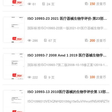
质量币
制或以其他方式使用本出版物的任何部分。许可申请可向
61
24 页
150
医疗器械生物学评价第20部分：医疗器械免疫毒理学试验
以下地址的ISO组织或请求者所在国的ISO成员机构提
的原则与方法参考编号ISO/TS10993-20：
出。国际版权局Ch.deBlandonnet8·CP401CH-1214Ve...
ISO 10993-23 2021 医疗器械生物学评价-第23部分
2006(E)◎ISO2006ISO/TS10993-20:2006(E)PDF免责声
明本PDF文件可能包含嵌入式字体。根据Adobe的许可政
刺激试验（中文）
国际标准ISO10993-23第一版2021-01医疗器械生物学评
策，该文件可被打印或查看，但未经许可不得编辑，除非
价——第23部分：刺激性试验医疗器械生物学评价—第
质量币
嵌入的字体已授权并安装在执行编辑的计算机上。下载本
286
67 页
200
23部分：刺激试验参考编号ISO10993-23：
文件即表示用户同意不违反Adobe的许可政策。ISO中央
2021(E)CISO2021ISO10993-23：2021(E)受版权保护的
秘书处对此不承担任何责任。Adobe是
ISO 10993-7 2008 Amd 1 2019 医疗器械生物学评
文档CISO2021版权所有。除非另有规定或实施过程中有
AdobeSystemsIncorpo...
特殊要求，未经事先书面许可，不得以任何形式或任何方
价--第7部分环氧乙烷灭菌残留 修正案1适用性新生儿
国际标准ISO10993-7第二版2008-10-15修正案12019-12
式（包括电子或机械手段，如复印、发布于互联网或内联
和 婴儿 的 允许 限度（中文）
医疗器械生物学评价——第7部分：环氧乙烷灭菌残留修
质量币
网）复制或以其他方式使用本出版物的任何部分。许可申
222
9 页
100
正案1：适用性新生儿和婴儿的允许限度参考编号
请可向以下地址的ISO组织或请求者所在国的ISO成员机
ISO10993-7：2008/Amd.1：
构提出。国际版权局CP401·Ch.deBlandonnet8CH-
ISO 10993-13 2010医疗器械的生物学评价第 13部分
2019(E)CISO2019ISO10993-7：2008/Amd.1：2019(E)
1214Vernier，G...
受版权保护的文档CISO2019版权所有。除非另有规定或
基于聚合物的医疗器械降解产物的识别与定（中文）
ISO1099313VEhQNrH2010t6g15eSuVhhvurifNSANRZTr
实施过程中有特殊要求，未经事先书面许可，不得以任何