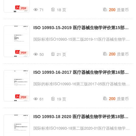
12:2021(E)PAGE:1CISO2019-
评价第14部分：陶瓷降解产物的鉴定与定量医疗器械生物
质量币
AllrightsreservedISO10993-12:2021(E)中英文版目录
71
18 页
200
学评价第14部分：陶瓷降解产物的鉴定与定量分析参考编
Foreword前言..........
号ISO10993-14：2001(E)◎ISO2001国际标准化组织由
ISO 10993-15-2019 医疗器械生物学评价第15部分
IHS根据iSO许可证提供未经IHS授权，不得进行复制或网
络共享禁止转售ISO10993-14：2001(E)PDF免责声明本
金属及合金降解产物的鉴定与定量分析（中文）
国际标准ISO10993-15第二版2019-11医疗器械生物学评
PDF文件可能包含嵌入式字体。根据Adobe授权政策，该
价——第15部分：鉴定和定量金属降解产物和合金医疗器
质量币
文件可打印或查看，但未经授权编辑时，必须确保所嵌入
50
21 页
200
械生物学评价第15部分：金属及合金降解产物的鉴定与定
的字体已获得授权并安装在编辑设备上。下载本文件即表
量分析参考编号ISO10993-15：
示用户同意不违反Adobe授权政策。ISO中央秘书处对此
ISO 10993-16-2017 医疗器械生物学评价第16部分
2019(E)CISO2019ISO10993-15：2019(E)受版权保护的
不承担任何责任。...
文档CISO2019版权所有。除非另有规定或实施过程中需
降解产物与可再释放物质的毒代动力学研究设计（中
国际的标准ISO10993-16第三版2017-05医疗器械生物学
要，未经事先书面许可，不得以任何形式或任何方式（包
文）
评价——第16部分：降解产物与可浸出物的毒代动力学研
质量币
括电子或机械手段，如复印、发布于互联网或内联网）复
61
19 页
200
究设计医疗器械生物学评价第16部分：降解产物与可再释
制或以其他方式使用本出版物的任何部分。许可申请可向
放物质的毒代动力学研究设计参考编号ISO10993-16：
以下地址的ISO组织或请求者所在国的ISO成员机构提
ISO 10993-18 2020 医疗器械生物学评价第18部分
2017(E)CISO2017ISO10993-16：2017(E)受版权保护的
出。国际版权局CP401·Ch.deBlandonne...
文档◎ISO2017，瑞士发布版权所有。除非另有说明，未
风险管理流程中医疗器械材料的化学特性分析（中
国际标准ISO10993-18第二版2020-01医疗器械生物学评
经事先书面许可，不得以任何形式或任何方式（包括电子
文）