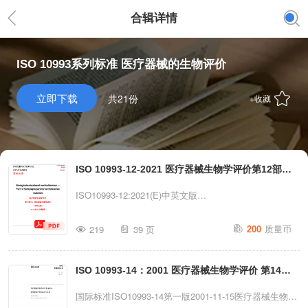
合辑详情
ISO 10993系列标准 医疗器械的生物评价
立即下载
共21份
+收藏
ISO 10993-12-2021 医疗器械生物学评价第12部
分：样品制备与参照材料（中英文）
ISO10993-12:2021(E)中英文版
INTERNATIONALSTANDARD国际标准Fifthedition第5版
质量币
219
39 页
200
2021-01Biologicalevaluationofmedicaldevices—
Part12:Samplepreparationandreferencematerials医疗器
ISO 10993-14：2001 医疗器械生物学评价 第14部
械生物学评价第12部分：样品制备与参照材料(中英文
版)2024年03月翻译ReferencenumberISO10993-
分陶瓷降解产物的鉴定与定量（中文）
国际标准ISO10993-14第一版2001-11-15医疗器械生物学