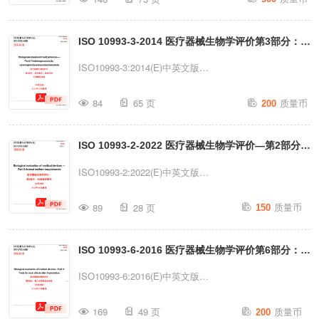
2018-08Biologicalevaluationofmedicaldevices—
Part1:Evaluationandtestingwithinariskmanagementprocess
ISO 10993-3-2014 医疗器械生物学评价第3部分：遗
医疗器械的生物评价第1部分：风险管理过程中的评价和测
试(中英文版)2024年03月翻译ReferencenumberISO10993-
传毒性、致癌性和生殖毒性试验(中英文版)
ISO10993-3:2014(E)中英文版
1:2018(E)PAGE:1CISO2018-AllrightsreservedISO10993-
INTERNATIONALSTANDARD国际标准Thirdedition第3版
质量币
1:2018(E)中英文版目录Foreword...
84
65 页
200
2014-10-01Biologicalevaluationofmedicaldevices—
Part3:Testsforgenotoxicity,carcinogenicityandreproductivet
ISO 10993-2-2022 医疗器械生物学评价—第2部分：
医疗器械生物学评价第3部分：遗传毒性、致癌性和生殖毒
性试验(中英文版)2024年03月翻译
动物福利要求(中英文版)
ISO10993-2:2022(E)中英文版
ReferencenumberISO10993-3:2014(E)PAGE:1CISO2014-
INTERNATIONALSTANDARD国际标准Thirdedition第3版
质量币
AllrightsreservedISO10993-3:2014(...
89
28 页
150
2022-11Biologicalevaluationofmedicaldevices—
Part2:Animalwelfarerequirements医疗器械生物学评价—
ISO 10993-6-2016 医疗器械生物学评价第6部分：植
第2部分：动物福利要求(中英文版)2025年05月翻译
ReferencenumberISO10993-
入后局部反应试验(中英文版)
ISO10993-6:2016(E)中英文版
2:2022(E)PAGE:1CISO2022-AllrightsreservedISO10993-
INTERNATIONALSTANDARD国际标准Thirdedition第3版
质量币
2:2022(E)中英文版目录Foreword前
169
49 页
200
2016-12-01Biologicalevaluationofmedicaldevices—