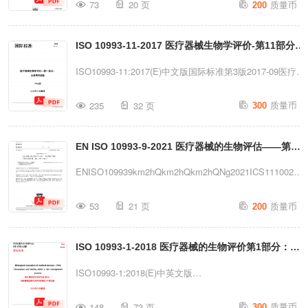
质量币
形式或任何方式（包括电子或机械手段，如复印、发布于
73
20 页
200
互联网或内联网）复制或以其他方式使用本出版物的任何
部分。许可申请可向以下地址的ISO组织或申请人所在国
ISO 10993-11-2017 医疗器械生物学评价-第11部分全
的ISO成员机构提出。国际版权局CP40...
身毒性试验（中文）
ISO10993-11:2017(E)中文版国际标准第3版2017-09医疗器
械生物学评价—第11部分：全身毒性试验(中文版)2025年
质量币
235
32 页
300
07月翻译参考版本号：ISO10993-11:2017(E)PAGE:1守道
者翻译CISO2017-AllrightsreservedISO10993-11:2017(E)
EN ISO 10993-9-2021 医疗器械的生物评估——第9
中文版目录前
言..................................................................................
部分：潜在降解产物识别与定量框架（ISO10993-9(中
ENISO109939km2hQkm2hQkm2hQNg2021ICS1110020SNEN
文)
僷
质量币
53
21 页
200
km2hQSYTXObyQ0CENbTXgNIRuCENCENELECQzzNgk
ISO 10993-1-2018 医疗器械的生物评价第1部分：风
险管理过程中的评价和测试(中英文版)
ISO10993-1:2018(E)中英文版
INTERNATIONALSTANDARD国际标准Fifthedition第5版
质量币
148
73 页
300